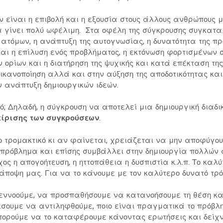
ν είναι η επιβολή και η εξουσία στους άλλους ανθρώπους
να γίνει πολύ ωφέλιμη. Στα οφέλη της σύγκρουσης συγκατ
ατόμων, η ανάπτυξη της αυτογνωσίας, η δυνατότητα της προσ
 και η επίλυση ενός προβλήματος, η εκτόνωση φορτισμένων 
ν ορίων και η διατήρηση της ψυχικής και κατά επέκταση τη
ικανοποίηση αλλά και στην αύξηση της αποδοτικότητας κα
 ανάπτυξη δημιουργικών ιδεών.
ό; Δηλαδή, η σύγκρουση να αποτελεί μια δημιουργική διαδ
είρισης των συγκρούσεων
.
 τρομακτικό κι αν φαίνεται, χρειάζεται να μην αποφύγο
 πρόβλημα και επίσης συμβάλλει στην δημιουργία πολλών 
άγχος η απογοήτευση, η ηττοπάθεια η δυσπιστία κ.λ.π. Το κ
άποψη μας. Για να το κάνουμε με τον καλύτερο δυνατό τρ
εννοούμε, να προσπαθήσουμε να κατανοήσουμε τη θέση και
έσουμε να αντιληφθούμε, ποιο είναι πραγματικά το πρόβλη
μπορούμε να το καταφέρουμε κάνοντας ερωτήσεις και δεί