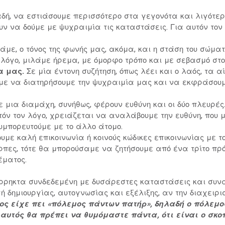
δή, να εστιάσουμε περισσότερο στα γεγονότα και λιγότερ
ν να δούμε με ψυχραιμία τις καταστάσεις. Για αυτόν τον
λάμε, ο τόνος της φωνής μας, ακόμα, και η στάση του σώμα
ν λόγο, μιλάμε ήρεμα, με όμορφο τρόπο και με σεβασμό στο
α μας.
Σε μία έντονη συζήτηση, όπως λέει και ο λαός, τα 
με να διατηρήσουμε την ψυχραιμία μας και να εκφράσουμ
 μια διαμάχη, συνήθως, φέρουν ευθύνη και οι δύο πλευρές. 
υτόν τον λόγο, χρειάζεται να αναλάβουμε την ευθύνη, που
υμπορευτούμε με το άλλο άτομο.
υμε καλή επικοινωνία ή κοινούς κώδικες επικοινωνίας με τ
ρπες, τότε θα μπορούσαμε να ζητήσουμε από ένα τρίτο πρ
έματος.
 άρρηκτα συνδεδεμένη με δυσάρεστες καταστάσεις και συν
δημιουργίας, αυτογνωσίας και εξέλιξης, αν την διαχειρισ
ος είχε πει «πόλεμος πάντων πατήρ», δηλαδή ο πόλεμο
 αυτός θα πρέπει να θυμόμαστε πάντα, ότι είναι ο σκο