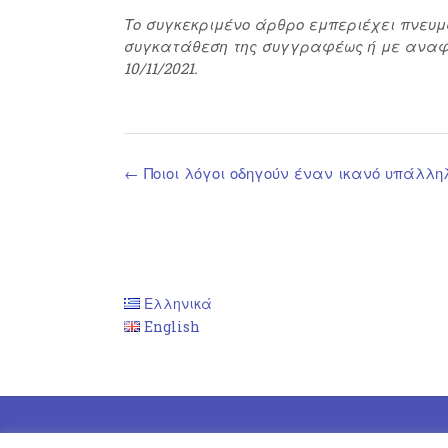
Το συγκεκριμένο άρθρο εμπεριέχει πνευμ
συγκατάθεση της συγγραφέως ή με αναφ
10/11/2021.
Post
←
Ποιοι λόγοι οδηγούν έναν ικανό υπάλλη
navigation
Ελληνικά
English
Theme by
Out the Box