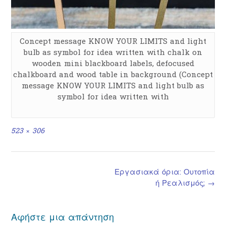
Concept message KNOW YOUR LIMITS and light
bulb as symbol for idea written with chalk on
wooden mini blackboard labels, defocused
chalkboard and wood table in background (Concept
message KNOW YOUR LIMITS and light bulb as
symbol for idea written with
Full
523 × 306
size
Post
Εργασιακά όρια: Ουτοπία
navigation
ή Ρεαλισμός;
→
Αφήστε μια απάντηση