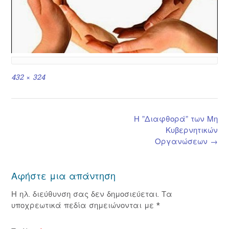
Full
432 × 324
size
Post
Η ”Διαφθορά” των Μη
navigation
Κυβερνητικών
Οργανώσεων
→
Αφήστε μια απάντηση
Η ηλ. διεύθυνση σας δεν δημοσιεύεται.
Τα
υποχρεωτικά πεδία σημειώνονται με
*