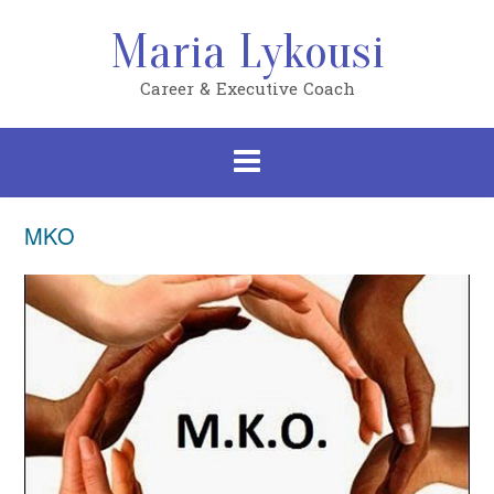
Skip
to
Maria Lykousi
content
Career & Executive Coach
ΜΚΟ