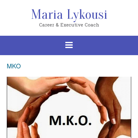
Skip
to
Maria Lykousi
content
Career & Executive Coach
ΜΚΟ