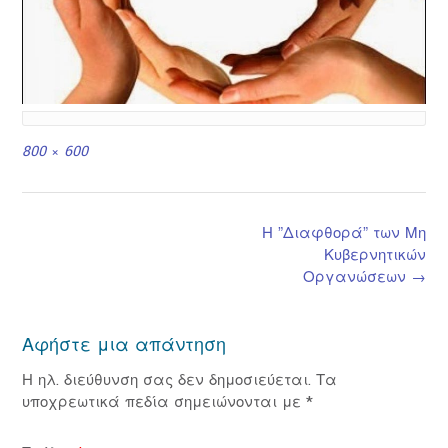
Full
800 × 600
size
Post
Η ”Διαφθορά” των Μη
navigation
Κυβερνητικών
Οργανώσεων
→
Αφήστε μια απάντηση
Η ηλ. διεύθυνση σας δεν δημοσιεύεται.
Τα
υποχρεωτικά πεδία σημειώνονται με
*