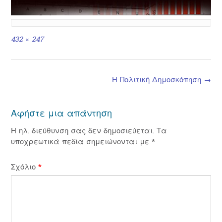
Full
432 × 247
size
Post
Η Πολιτική Δημοσκόπηση
→
navigation
Αφήστε μια απάντηση
Η ηλ. διεύθυνση σας δεν δημοσιεύεται.
Τα
υποχρεωτικά πεδία σημειώνονται με
*
Σχόλιο
*