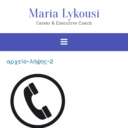
Skip
to
Maria Lykousi
content
Career & Executive Coach
αρχείο-λήψης-2