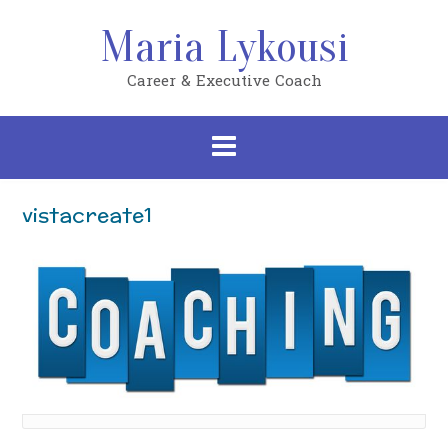
Skip
to
Maria Lykousi
content
Career & Executive Coach
vistacreate1