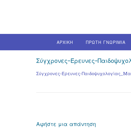
Skip
to
content
ΑΡΧΙΚΗ
ΠΡΩΤΗ ΓΝΩΡΙΜΙΑ
Σύγχρονες-Έρευνες-Παιδοψυχο
Σύγχρονες-Έρευνες-Παιδοψυχολογίας_Mα
Post
navigation
Αφήστε μια απάντηση